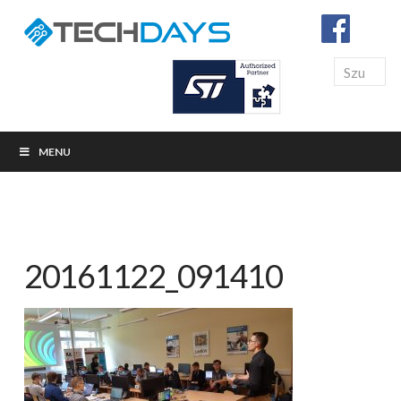
Search
MENU
20161122_091410