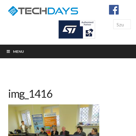
Search
MENU
img_1416