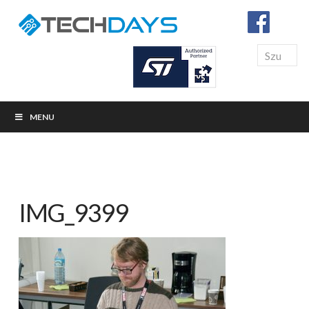
Search
MENU
IMG_9399