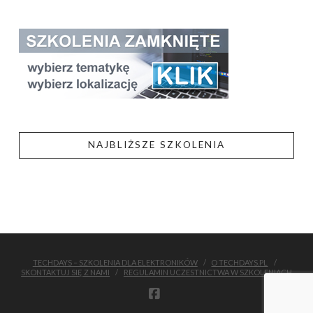
NAJBLIŻSZE SZKOLENIA
TECHDAYS – SZKOLENIA DLA ELEKTRONIKÓW
O TECHDAYS.PL
SKONTAKTUJ SIĘ Z NAMI
REGULAMIN UCZESTNICTWA W SZKOLENIACH
FACEBOOK