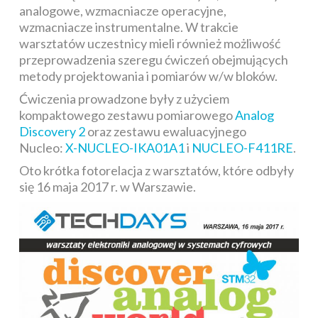
analogowe, wzmacniacze operacyjne,
wzmacniacze instrumentalne. W trakcie
warsztatów uczestnicy mieli również możliwość
przeprowadzenia szeregu ćwiczeń obejmujących
metody projektowania i pomiarów w/w bloków.
Ćwiczenia prowadzone były z użyciem
kompaktowego zestawu pomiarowego
Analog
Discovery 2
oraz zestawu ewaluacyjnego
Nucleo:
X-NUCLEO-IKA01A1
i
NUCLEO-F411RE
.
Oto krótka fotorelacja z warsztatów, które odbyły
się 16 maja 2017 r. w Warszawie.