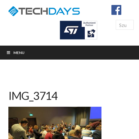
Search
MENU
IMG_3714