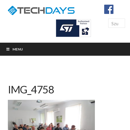
Search
MENU
IMG_4758