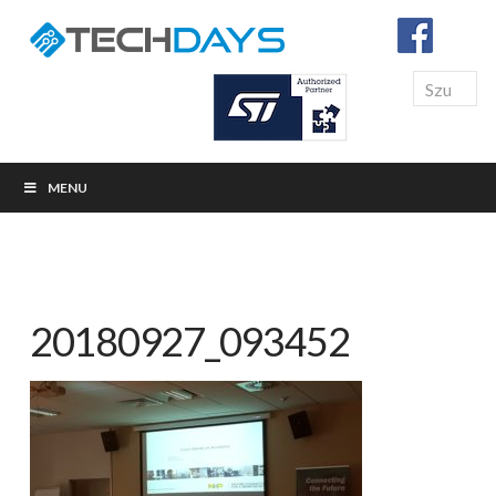
Search
MENU
20180927_093452