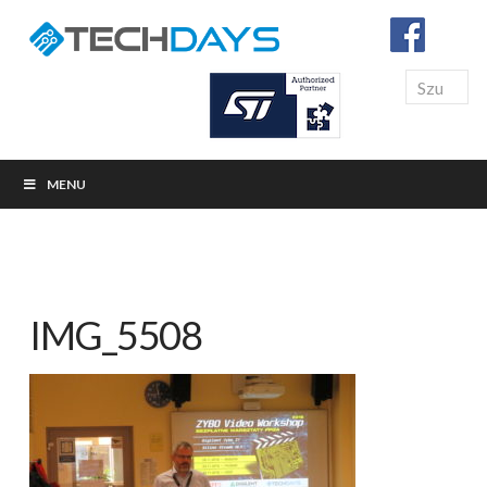
Search
MENU
IMG_5508