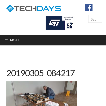
Search
MENU
20190305_084217