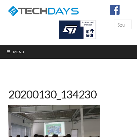
Search
MENU
20200130_134230