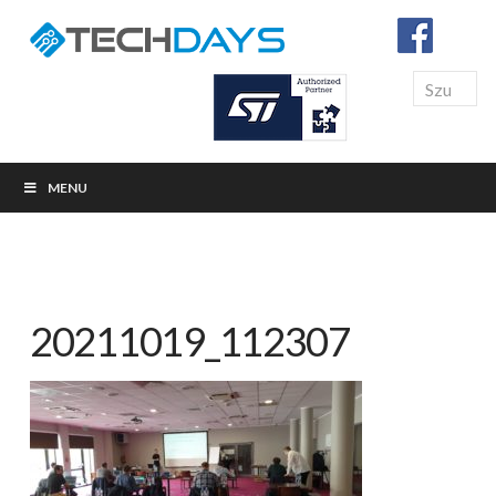
Search
MENU
20211019_112307