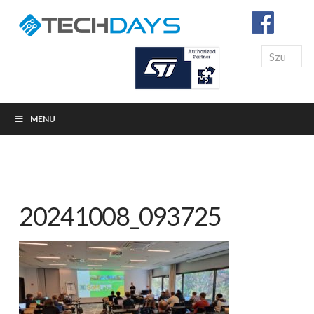
Search
MENU
20241008_093725