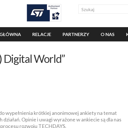
Search
 GŁÓWNA
RELACJE
PARTNERZY
O NAS
 Digital World”
 do wypełnienia krótkiej anonimowej ankiety na temat
ch działań. Opinie i uwagi wyrażone w ankiecie są dla nas
go procesu rozwoju TECHDAYS.