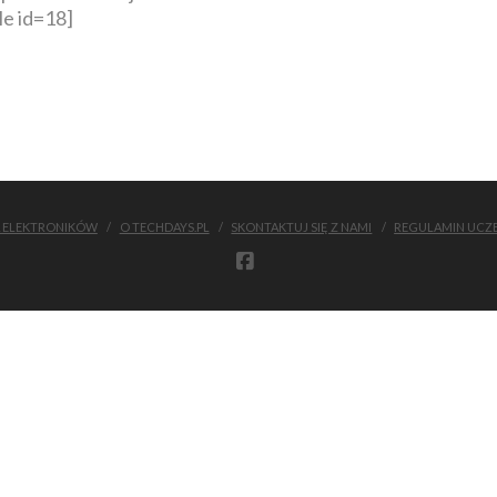
le id=18]
A ELEKTRONIKÓW
O TECHDAYS.PL
SKONTAKTUJ SIĘ Z NAMI
REGULAMIN UCZ
FACEBOOK