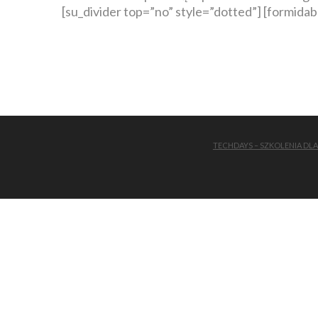
[su_divider top=”no” style=”dotted”] [formidab
TECHDAYS – SZKOLENIA DL