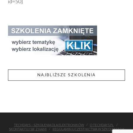
id=50]
NAJBLIŻSZE SZKOLENIA
TECHDAYS – SZKOLENIA DLA ELEKTRONIKÓW
O TECHDAYS.PL
SKONTAKTUJ SIĘ Z NAMI
REGULAMIN UCZESTNICTWA W SZKOLENIACH