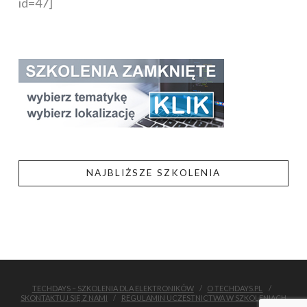
id=47]
NAJBLIŻSZE SZKOLENIA
TECHDAYS – SZKOLENIA DLA ELEKTRONIKÓW
O TECHDAYS.PL
SKONTAKTUJ SIĘ Z NAMI
REGULAMIN UCZESTNICTWA W SZKOLENIACH