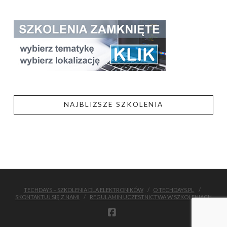
NAJBLIŻSZE SZKOLENIA
TECHDAYS – SZKOLENIA DLA ELEKTRONIKÓW
O TECHDAYS.PL
SKONTAKTUJ SIĘ Z NAMI
REGULAMIN UCZESTNICTWA W SZKOLENIACH
FACEBOOK